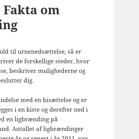
 Fakta om
ing
ld til urnenedsættelse, så er
river de forskellige steder, hvor
se, beskriver mulighederne og
eslutter dig.
indelse med en bisættelse og er
ges i en kiste og derefter ned i
ed en ligbrænding på
nd. Antallet af ligbrændinger
neste år og senest i år 2011, var