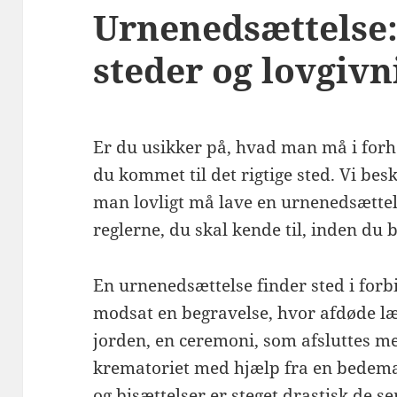
Urnenedsættelse:
steder og lovgivn
Er du usikker på, hvad man må i forho
du kommet til det rigtige sted. Vi besk
man lovligt må lave en urnenedsættel
reglerne, du skal kende til, inden du b
En urnenedsættelse finder sted i forb
modsat en begravelse, hvor afdøde læg
jorden, en ceremoni, som afsluttes m
krematoriet med hjælp fra en bedema
og bisættelser er steget drastisk de se