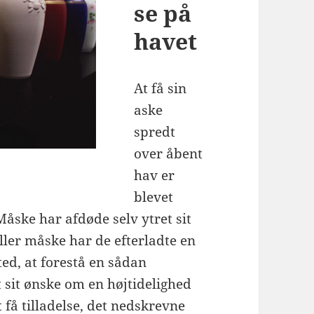
se på
havet
At få sin
aske
spredt
over åbent
hav er
blevet
åske har afdøde selv ytret sit
ller måske har de efterladte en
ted, at forestå en sådan
 sit ønske om en højtidelighed
t få tilladelse, det nedskrevne