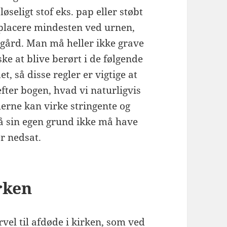
øseligt stof eks. pap eller støbt
placere mindesten ved urnen,
kegård. Man må heller ikke grave
ke at blive berørt i de følgende
, så disse regler er vigtige at
fter bogen, hvad vi naturligvis
glerne kan virke stringente og
 på sin egen grund ikke må have
er nedsat.
rken
rvel til afdøde i kirken, som ved