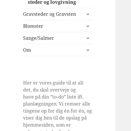
steder og lovgivning
udvid
Gravsteder og Gravsten
undermenu
udvid
Blomster
undermenu
udvid
Sange/Salmer
undermenu
udvid
Om
undermenu
Her er vores guide til at alt
det, du skal overveje og
have på din ”to-do” liste ift.
planlægningen. Vi remser alle
tingene op for dig én for én, og
viser dig hen til de opslag på
hjemmesiden, som er