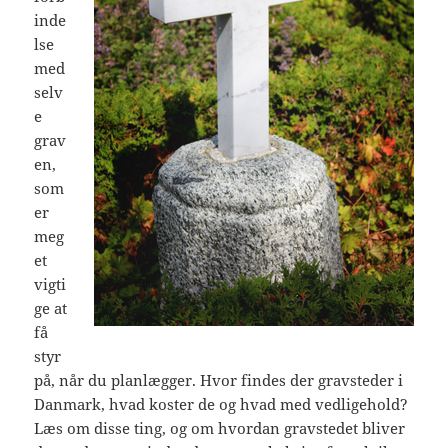
inde
lse
med
selv
e
grav
en,
som
er
meg
et
vigti
ge at
få
styr
på, når du planlægger. Hvor findes der gravsteder i
Danmark, hvad koster de og hvad med vedligehold?
Læs om disse ting, og om hvordan gravstedet bliver