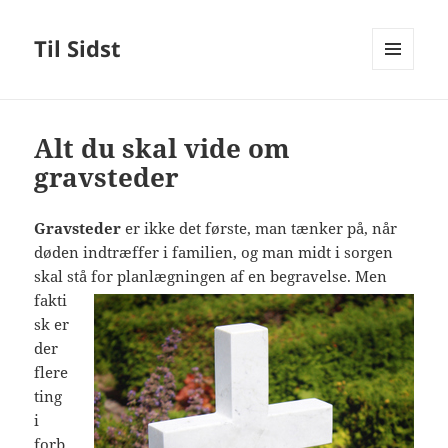
Til Sidst
MENU
OG
WIDGETS
Alt du skal vide om
gravsteder
Gravsteder
er ikke det første, man tænker på, når
døden indtræffer i familien, og man midt i sorgen
skal stå for planlægningen af en
begravelse. Men
fakti
sk er
der
flere
ting
i
forb