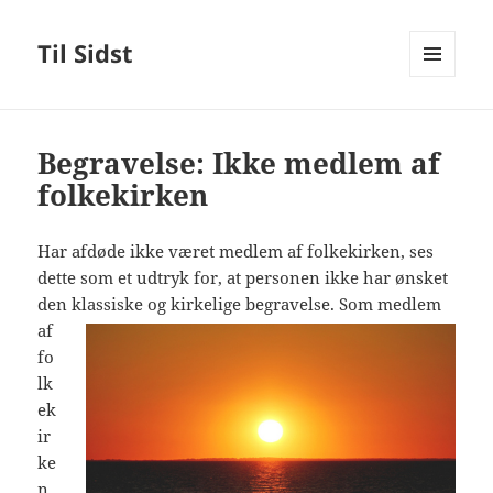
Til Sidst
MENU
OG
WIDGETS
Begravelse: Ikke medlem af
folkekirken
Har afdøde ikke været medlem af folkekirken, ses
dette som et udtryk for, at personen ikke har ønsket
den klassiske og kirkelige
begravelse. Som medlem
af
fo
lk
ek
ir
ke
n