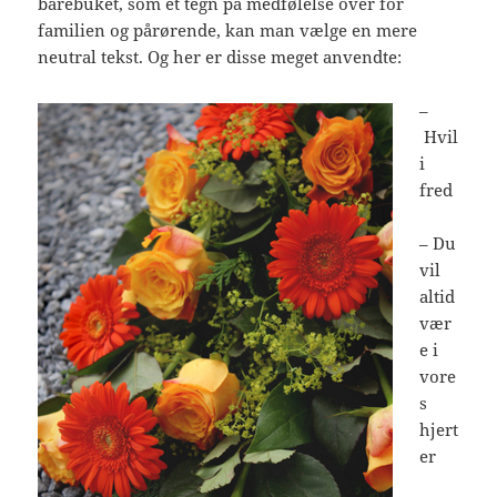
bårebuket, som et tegn på medfølelse over for
familien og pårørende, kan man vælge en mere
neutral tekst. Og her er disse meget anvendte:
–
Hvil
i
fred
– Du
vil
altid
vær
e i
vore
s
hjert
er