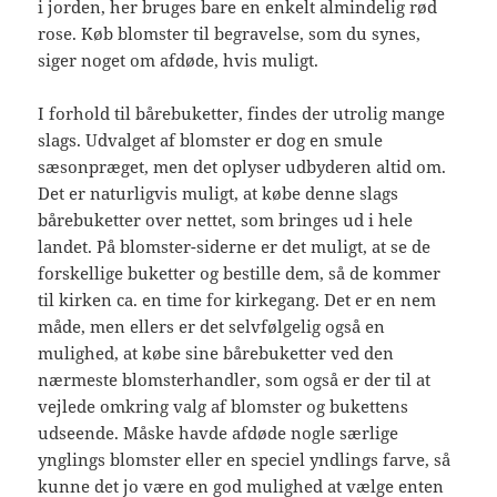
i jorden, her bruges bare en enkelt almindelig rød
rose. Køb blomster til begravelse, som du synes,
siger noget om afdøde, hvis muligt.
I forhold til bårebuketter, findes der utrolig mange
slags. Udvalget af blomster er dog en smule
sæsonpræget, men det oplyser udbyderen altid om.
Det er naturligvis muligt, at købe denne slags
bårebuketter over nettet, som bringes ud i hele
landet. På blomster-siderne er det muligt, at se de
forskellige buketter og bestille dem, så de kommer
til kirken ca. en time for kirkegang. Det er en nem
måde, men ellers er det selvfølgelig også en
mulighed, at købe sine bårebuketter ved den
nærmeste blomsterhandler, som også er der til at
vejlede omkring valg af blomster og bukettens
udseende. Måske havde afdøde nogle særlige
ynglings blomster eller en speciel yndlings farve, så
kunne det jo være en god mulighed at vælge enten