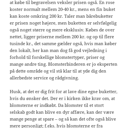
at købe til begravelsen veksler prisen også. En rose
koster normalt mellem 20-40 kr., mens en fin buket
kan koste omkring 200 kr. Taler man bårebuketter
er prisen noget højere, men buketten er selvfølgelig
også noget større og mere eksklusiv. Købes de over
nettet, ligger priserne mellem 200 kr. og op til flere
tusinde kr., det samme gælder også, hvis man køber
den lokalt, her kan man dog få god vejledning i
forhold til forskellige blomstertyper, priser og
mange andre ting. Blomsterbinderen er jo eksperten
på dette område og vil stå klar til at yde dig den
allerbedste service og rådgivning.
Husk, at det er dig frit for at lave dine egne buketter,
hvis du ønsker det. Der er i kirken ikke krav om, at
blomsterne er indkøbt. Da blomster til et stort
selskab godt kan blive en dyr affære, kan der være
mange penge at spare – og så kan det ofte også blive
mere personligt; f.eks. hvis blomsterne er fra