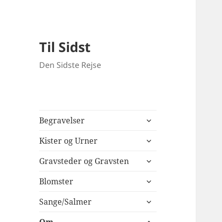
Til Sidst
Den Sidste Rejse
udvid
Begravelser
undermenu
udvid
Kister og Urner
undermenu
udvid
Gravsteder og Gravsten
undermenu
udvid
Blomster
undermenu
udvid
Sange/Salmer
undermenu
udvid