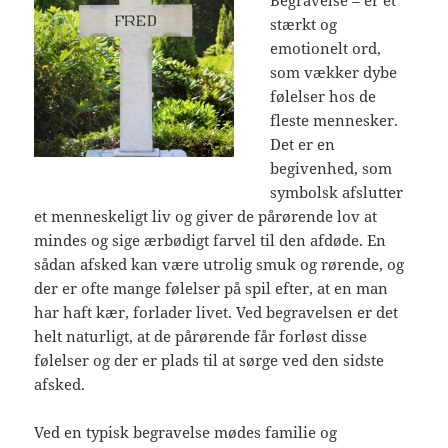
Begravelse – er et
stærkt og
emotionelt ord,
som vækker dybe
følelser hos de
fleste mennesker.
Det er en
begivenhed, som
symbolsk afslutter
et menneskeligt liv og giver de pårørende lov at
mindes og sige ærbødigt farvel til den afdøde. En
sådan afsked kan være utrolig smuk og rørende, og
der er ofte mange følelser på spil efter, at en man
har haft kær, forlader livet. Ved begravelsen er det
helt naturligt, at de pårørende får forløst disse
følelser og der er plads til at sørge ved den sidste
afsked.
Ved en typisk begravelse mødes familie og