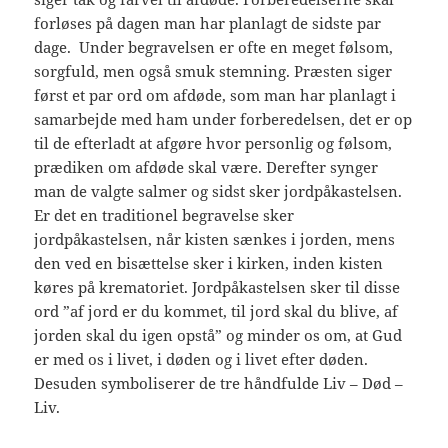
forløses på dagen man har planlagt de sidste par
dage. Under begravelsen er ofte en meget følsom,
sorgfuld, men også smuk stemning. Præsten siger
først et par ord om afdøde, som man har planlagt i
samarbejde med ham under forberedelsen, det er op
til de efterladt at afgøre hvor personlig og følsom,
prædiken om afdøde skal være. Derefter synger
man de valgte salmer og sidst sker jordpåkastelsen.
Er det en traditionel begravelse sker
jordpåkastelsen, når kisten sænkes i jorden, mens
den ved en bisættelse sker i kirken, inden kisten
køres på krematoriet. Jordpåkastelsen sker til disse
ord ”af jord er du kommet, til jord skal du blive, af
jorden skal du igen opstå” og minder os om, at Gud
er med os i livet, i døden og i livet efter døden.
Desuden symboliserer de tre håndfulde Liv – Død –
Liv.