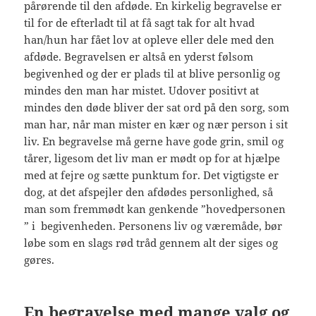
pårørende til den afdøde. En kirkelig begravelse er
til for de efterladt til at få sagt tak for alt hvad
han/hun har fået lov at opleve eller dele med den
afdøde. Begravelsen er altså en yderst følsom
begivenhed og der er plads til at blive personlig og
mindes den man har mistet. Udover positivt at
mindes den døde bliver der sat ord på den sorg, som
man har, når man mister en kær og nær person i sit
liv. En begravelse må gerne have gode grin, smil og
tårer, ligesom det liv man er mødt op for at hjælpe
med at fejre og sætte punktum for. Det vigtigste er
dog, at det afspejler den afdødes personlighed, så
man som fremmødt kan genkende ”hovedpersonen
” i begivenheden. Personens liv og væremåde, bør
løbe som en slags rød tråd gennem alt der siges og
gøres.
En begravelse med mange valg og