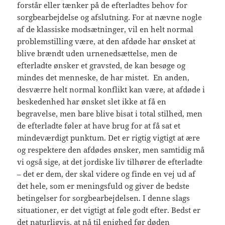
forstår eller tænker på de efterladtes behov for
sorgbearbejdelse og afslutning. For at nævne nogle
af de klassiske modsætninger, vil en helt normal
problemstilling være, at den afdøde har ønsket at
blive brændt uden urnenedsættelse, men de
efterladte ønsker et gravsted, de kan besøge og
mindes det menneske, de har mistet. En anden,
desværre helt normal konflikt kan være, at afdøde i
beskedenhed har ønsket slet ikke at få en
begravelse, men bare blive bisat i total stilhed, men
de efterladte føler at have brug for at få sat et
mindeværdigt punktum. Det er rigtig vigtigt at ære
og respektere den afdødes ønsker, men samtidig må
vi også sige, at det jordiske liv tilhører de efterladte
– det er dem, der skal videre og finde en vej ud af
det hele, som er meningsfuld og giver de bedste
betingelser for sorgbearbejdelsen. I denne slags
situationer, er det vigtigt at føle godt efter. Bedst er
det naturligvis, at nå til enighed før døden