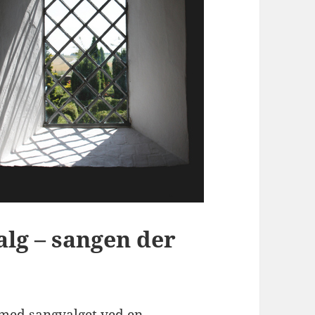
alg – sangen der
 med sangvalget ved en