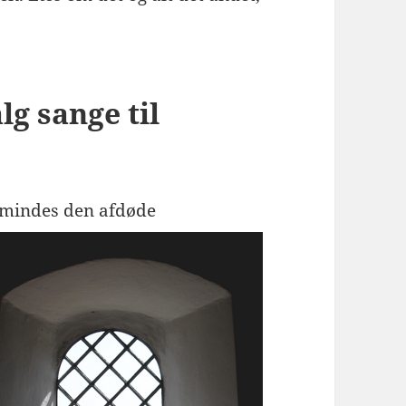
lg sange til
r mindes den afdøde