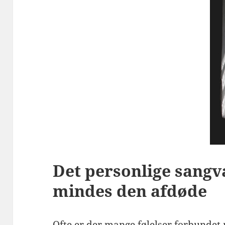
Det personlige sangv
mindes den afdøde
Ofte er der mange følelser forbundet