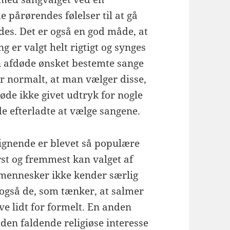
 pårørendes følelser til at gå
es. Det er også en god måde, at
ng er valgt helt rigtigt og synges
en afdøde ønsket bestemte sange
 er normalt, at man vælger disse,
døde ikke givet udtryk for nogle
de efterladte at vælge sangene.
 lignende er blevet så populære
rst og fremmest kan valget af
 mennesker ikke kender særlig
også de, som tænker, at salmer
live lidt for formelt. En anden
 den faldende religiøse interesse