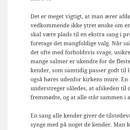
Det er meget vigtigt, at man ærer af
vedkommende ikke ytret ønske om en s
skal være plads til en ekstra sang i 
foretage det mangfoldige valg. Når sa
det ofte med forholdsvis svage, usikr
mange salmer er ukendte for de fleste
kender, som samtidig passer godt til l
også høres udenfor kirkens mure. En 
understreger således, at afskeden til 
fremmødte, og at alle står sammen i at
En sang alle kender giver de tilsted
synge med på noget de kender. Man ka