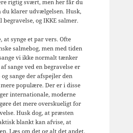
e rigtig svært, men her får du
n du klarer udvælgelsen. Husk,
l begravelse, og IKKE salmer.
, at synge et par vers. Ofte
anske salmebog, men med tiden
sange vi ikke normalt tænker
 af sange ved en begravelse er
e og sange der afspejler den
 mere populære. Der er i disse
ælger internationale, moderne
 gøre det mere overskueligt for
velse. Husk dog, at præsten
ktisk blankt kan afvise, at
en. Læs om det og alt det andet,