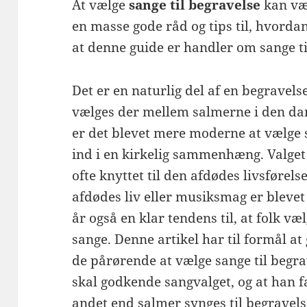
At vælge
sange til begravelse
kan vær
en masse gode råd og tips til, hvorda
at denne guide er handler om sange ti
Det er en naturlig del af en begravelse
vælges der mellem salmerne i den d
er det blevet mere moderne at vælge 
ind i en kirkelig sammenhæng. Valget
ofte knyttet til den afdødes livsførels
afdødes liv eller musiksmag er blevet
år også en klar tendens til, at folk v
sange. Denne artikel har til formål at
de pårørende at vælge sange til begra
skal godkende sangvalget, og at han fa
andet end salmer synges til begravels