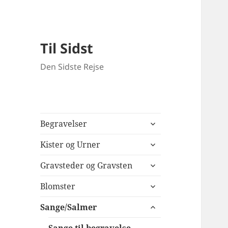
Til Sidst
Den Sidste Rejse
udvid
Begravelser
undermenu
udvid
Kister og Urner
undermenu
udvid
Gravsteder og Gravsten
undermenu
udvid
Blomster
undermenu
udvid
Sange/Salmer
undermenu